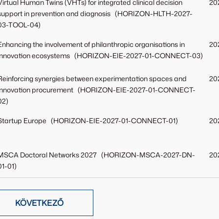
Virtual Human Twins (VHTs) for integrated clinical decision
202
support in prevention and diagnosis (HORIZON-HLTH-2027-
03-TOOL-04)
Enhancing the involvement of philanthropic organisations in
202
innovation ecosystems (HORIZON-EIE-2027-01-CONNECT-03)
Reinforcing synergies between experimentation spaces and
202
innovation procurement (HORIZON-EIE-2027-01-CONNECT-
02)
Startup Europe (HORIZON-EIE-2027-01-CONNECT-01)
202
MSCA Doctoral Networks 2027 (HORIZON-MSCA-2027-DN-
20
01-01)
KÖVETKEZŐ