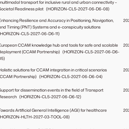
multimodal transport for inclusive rural and urban connectivity –
Societal Readiness pilot (HORIZON-CL5-2027-06-D6-08)
Enhancing Resilience and Accuracy in Positioning, Navigation,
202
and Timing (PNT) Systems and e-conspicuity solutions
(HORIZON-CL5-2027-06-D6-11)
European CCAM knowledge hub and tools for safe and scalable
202
deployment (CCAM Partnership) (HORIZON-CL5-2027-06-D6-
05)
Holistic solutions for CCAM integration in critical scenarios
202
(CCAM Partnership) (HORIZON-CL5-2027-06-D6-04)
Support for dissemination events in the field of Transport
202
Research (HORIZON-CL5-2027-06-D6-12)
Towards Artificial General Intelligence (AGI) for healthcare
202
(HORIZON-HLTH-2027-03-TOOL-08)