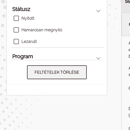
5
Státusz
Nyitott
Hamarosan megnyíló
Lezárult
Program
FELTÉTELEK TÖRLÉSE