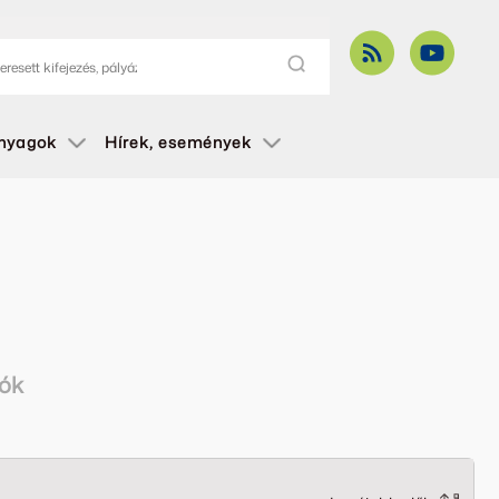
anyagok
Hírek, események
iók