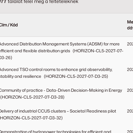
977
találat felel meg a feltételeknek
Me
Cím / Kód
dá
Advanced Distribution Management Systems (ADSM) for more
20
efficient and flexible distribution grids (HORIZON-CL5-2027-07-
D3-26)
Advanced TSO control rooms to enhance grid observability,
20
stability and resilience (HORIZON-CL5-2027-07-D3-25)
Community of practice - Data-Driven Decision-Making in Energy
20
(HORIZON-CL5-2027-07-D3-28)
Delivery of industrial CCUS clusters – Societal Readiness pilot
20
(HORIZON-CL5-2027-07-D3-32)
Demonstration of hydropower technologies for efficient and
20