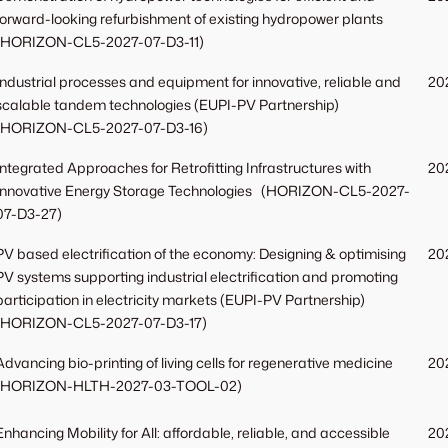
forward-looking refurbishment of existing hydropower plants
(HORIZON-CL5-2027-07-D3-11)
Industrial processes and equipment for innovative, reliable and
20
scalable tandem technologies (EUPI-PV Partnership)
(HORIZON-CL5-2027-07-D3-16)
Integrated Approaches for Retrofitting Infrastructures with
20
Innovative Energy Storage Technologies (HORIZON-CL5-2027-
07-D3-27)
PV based electrification of the economy: Designing & optimising
20
PV systems supporting industrial electrification and promoting
participation in electricity markets (EUPI-PV Partnership)
(HORIZON-CL5-2027-07-D3-17)
Advancing bio-printing of living cells for regenerative medicine
202
(HORIZON-HLTH-2027-03-TOOL-02)
Enhancing Mobility for All: affordable, reliable, and accessible
202