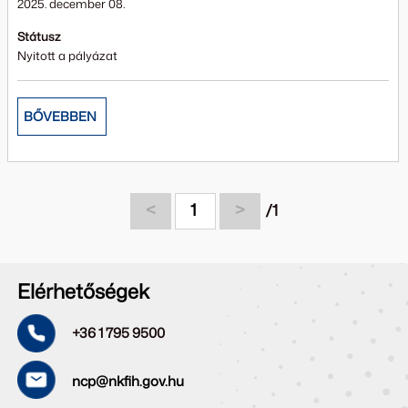
2025. december 08.
Státusz
Nyitott a pályázat
BŐVEBBEN
<
1
>
/1
Elérhetőségek
+36 1 795 9500
ncp@nkfih.gov.hu