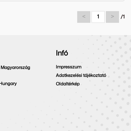
<
1
>
/1
Infó
Impresszum
 Magyarország
Adatkezelési tájékoztató
 Hungary
Oldaltérkép