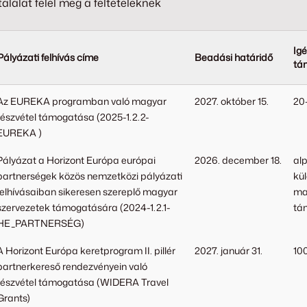
találat felel meg a feltételeknek
Ig
Pályázati felhívás címe
Beadási határidő
tá
Az EUREKA programban való magyar
2027. október 15.
20
részvétel támogatása
(2025-1.2.2-
EUREKA )
Pályázat a Horizont Európa európai
2026. december 18.
al
partnerségek közös nemzetközi pályázati
kü
felhívásaiban sikeresen szereplő magyar
ma
szervezetek támogatására
(2024-1.2.1-
tá
HE_PARTNERSÉG)
A Horizont Európa keretprogram II. pillér
2027. január 31.
10
partnerkereső rendezvényein való
részvétel támogatása
(WIDERA Travel
Grants)