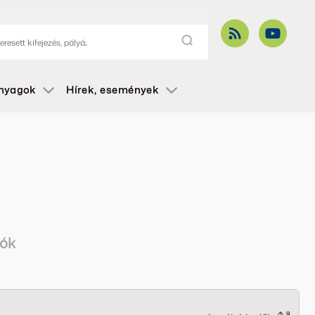
anyagok
Hírek, események
iók