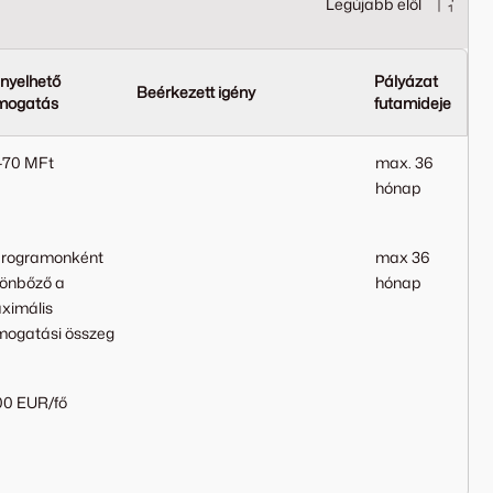
Legújabb elől
ényelhető
Pályázat
Beérkezett igény
mogatás
futamideje
-70 MFt
max. 36
hónap
programonként
max 36
lönbőző a
hónap
ximális
mogatási összeg
00 EUR/fő