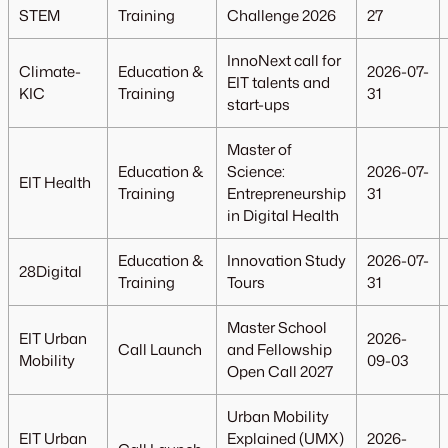
STEM
Training
Challenge 2026
27
InnoNext call for
Climate-
Education &
2026-07-
EIT talents and
KIC
Training
31
start-ups
Master of
Education &
Science:
2026-07-
EIT Health
Training
Entrepreneurship
31
in Digital Health
Education &
Innovation Study
2026-07-
28Digital
Training
Tours
31
Master School
EIT Urban
2026-
Call Launch
and Fellowship
Mobility
09-03
Open Call 2027
Urban Mobility
EIT Urban
Explained (UMX)
2026-