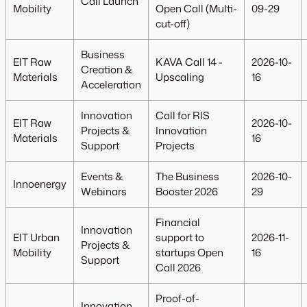
Call Launch
Mobility
Open Call (Multi-
09-29
cut-off)
Business
EIT Raw
KAVA Call 14 -
2026-10-
Creation &
Materials
Upscaling
16
Acceleration
Innovation
Call for RIS
EIT Raw
2026-10-
Projects &
Innovation
Materials
16
Support
Projects
Events &
The Business
2026-10-
Innoenergy
Webinars
Booster 2026
29
Financial
Innovation
EIT Urban
support to
2026-11-
Projects &
Mobility
startups Open
16
Support
Call 2026
Proof-of-
Innovation