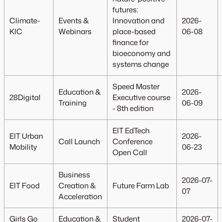
futures:
Climate-
Events &
Innovation and
2026-
KIC
Webinars
place-based
06-08
finance for
bioeconomy and
systems change
Speed Master
Education &
2026-
28Digital
Executive course
Training
06-09
- 8th edition
EIT EdTech
EIT Urban
2026-
Call Launch
Conference
Mobility
06-23
Open Call
Business
2026-07-
EIT Food
Creation &
Future Farm Lab
07
Acceleration
Girls Go
Education &
Student
2026-07-