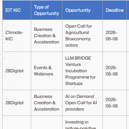
Type of
EIT KIC
Opportunity
Deadline
Opportunity
Open Call for
Business
Climate-
Agricultural
2026-
Creation &
KIC
Bioeconomy
06-08
Acceleration
actors
LLM BRIDGE
Venture
Events &
2026-
28Digital
Incubation
Webinars
06-08
Programme for
Startups
Business
AI on Demand
2026-
28Digital
Creation &
Open Call for AI
06-08
Acceleration
providers
Investing in
nature-positive