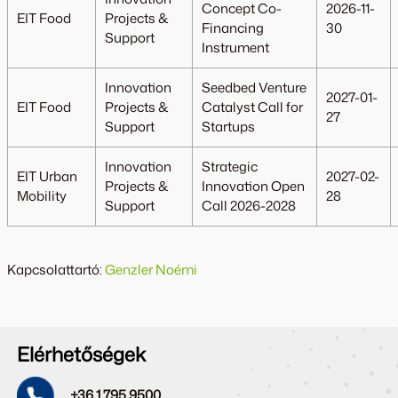
Concept Co-
2026-11-
EIT Food
Projects &
Financing
30
Support
Instrument
Innovation
Seedbed Venture
2027-01-
EIT Food
Projects &
Catalyst Call for
27
Support
Startups
Innovation
Strategic
EIT Urban
2027-02-
Projects &
Innovation Open
Mobility
28
Support
Call 2026-2028
Kapcsolattartó:
Genzler Noémi
Elérhetőségek
+36 1 795 9500