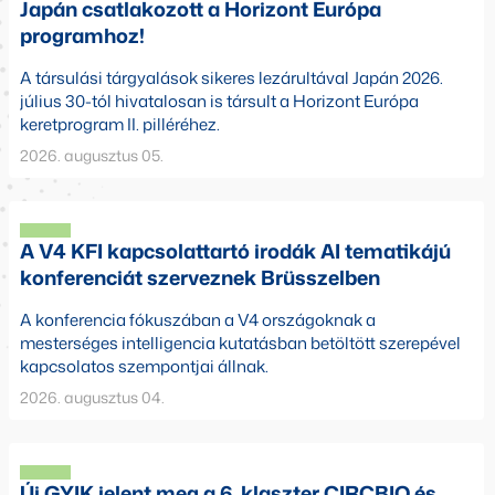
Japán csatlakozott a Horizont Európa
programhoz!
A társulási tárgyalások sikeres lezárultával Japán 2026.
július 30-tól hivatalosan is társult a Horizont Európa
keretprogram II. pilléréhez.
2026. augusztus 05.
A V4 KFI kapcsolattartó irodák AI tematikájú
konferenciát szerveznek Brüsszelben
A konferencia fókuszában a V4 országoknak a
mesterséges intelligencia kutatásban betöltött szerepével
kapcsolatos szempontjai állnak.
2026. augusztus 04.
Új GYIK jelent meg a 6. klaszter CIRCBIO és