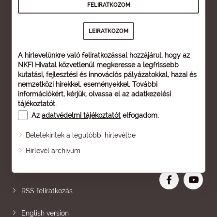
A hírlevelünkre való feliratkozással hozzájárul, hogy az
NKFI Hivatal közvetlenül megkeresse a legfrissebb
kutatási, fejlesztési és innovációs pályázatokkal, hazai és
nemzetközi hírekkel, eseményekkel. További
információkért, kérjük, olvassa el az
adatkezelési
tájékoztatót
.
Az
adatvédelmi tájékoztatót
elfogadom.
Beletekintek a legutóbbi hírlevélbe
Oldaltérkép
Hírlevél archívum
Nagyobb betű
RSS feliratkozás
English version