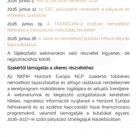
2026. június 5.
MSCA Doctoral Networks 2026
2026. június 12.
Az ERC pályázatok rendszere: a pályázás és
értékelés szabályai
2026. június 19.
A TRANSCAN-4 2026-es nemzetközi
felhívása a transzlációs rákkutatás területén
2026. június 26.
A hazai és nemzetközi kutatási infrastruktúrák
kapcsolódásai
A tájékoztató webinárokon való részvétel ingyenes, de
regisztrációhoz kötött.
Szakértői támogatás a sikeres részvételhez
Az NKFIH Horizont Európa NCP szakértői többéves
nemzetközi tapasztalattal és átfogó rálátással rendelkeznek
a keretprogram működésére, logikájára és aktuális trendjeire.
A webináriumok és kiegészítő szolgáltatások keretében
hiteles, naprakész információt nyújtanak a Horizont Európa
felhívásairól és az azokhoz kapcsolódó hazai finanszírozású
programokról, valamint támogatják a kutatókat egyéni,
2026–2027-re szóló pályázási stratégiájuk kialakításában.