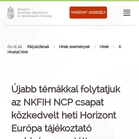
HORIZONT JOGSEGÉLY
Ön itt áll:
Pályázóknak
Hírek, események
Hírek
A
Hivatal hírei
Újabb témákkal folytatjuk
az NKFIH NCP csapat
közkedvelt heti Horizont
Európa tájékoztató