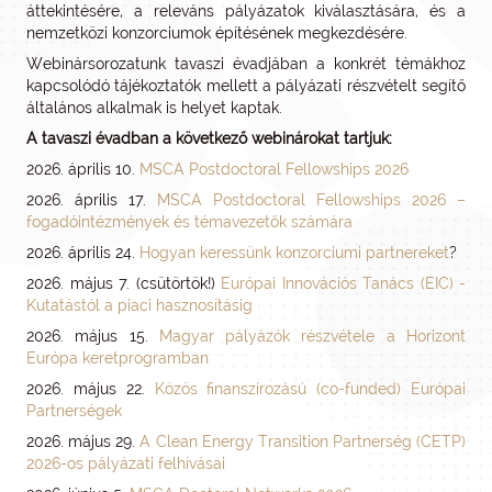
áttekintésére, a releváns pályázatok kiválasztására, és a
nemzetközi konzorciumok építésének megkezdésére.
Webinársorozatunk tavaszi évadjában a konkrét témákhoz
kapcsolódó tájékoztatók mellett a pályázati részvételt segítő
általános alkalmak is helyet kaptak.
A tavaszi évadban a következő webinárokat tartjuk:
2026. április 10.
MSCA Postdoctoral Fellowships 2026
2026. április 17.
MSCA Postdoctoral Fellowships 2026 –
fogadóintézmények és témavezetők számára
2026. április 24.
Hogyan keressünk konzorciumi partnereket
?
2026. május 7. (csütörtök!)
Európai Innovációs Tanács (EIC) -
Kutatástól a piaci hasznosításig
2026. május 15.
Magyar pályázók részvétele a Horizont
Európa keretprogramban
2026. május 22.
Közös finanszírozású (co-funded) Európai
Partnerségek
2026. május 29.
A Clean Energy Transition Partnerség (CETP)
2026-os pályázati felhívásai