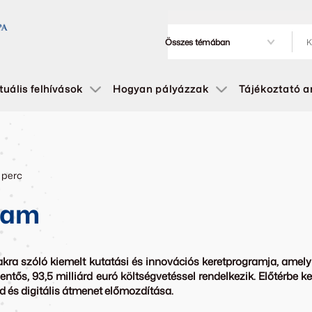
tuális felhívások
Hogyan pályázzak
Tájékoztató 
4 perc
ram
akra szóló kiemelt kutatási és innovációs keretprogramja, ame
ntős, 93,5 milliárd euró költségvetéssel rendelkezik. Előtérbe k
 és digitális átmenet előmozdítása.