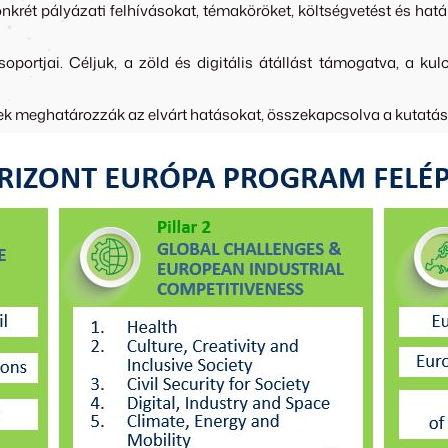
t pályázati felhívásokat, témaköröket, költségvetést és határidő
portjai. Céljuk, a zöld és digitális átállást támogatva, a kul
yek meghatározzák az elvárt hatásokat, összekapcsolva a kutatást,