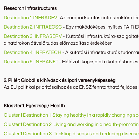
Research Infrastructures
Destination 1: INFRADEV
- Az európai kutatási infrastruktúra t
Destination 2: INFRAEOSC
- Egy működőképes, nyílt és FAIR
Destination 3: INFRASERV
- Kutatási infrastruktúra-szolgálta
a határokon átívelő tudás előmozdítása érdekében
Destination 4: INFRATECH
- A kutatási infrastruktúrák tudomá
Destination 5: INFRANET
- Hálózati kapcsolat a kutatásban é
2. Pillér: Globális kihívások és ipari versenyképesség
Az EU politikai prioritásaihoz és az ENSZ fenntartható fejlő
Klaszter 1. Egészség / Health
Cluster 1 Destination 1: Staying healthy in a rapidly changing so
Cluster 1 Destination 2: Living and working in a health-promot
Cluster 1 Destination 3: Tackling diseases and reducing diseas