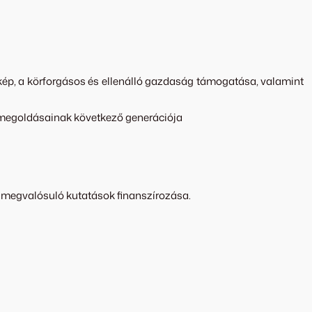
őkép, a körforgásos és ellenálló gazdaság támogatása, valamint
is megoldásainak következő generációja
n megvalósuló kutatások finanszírozása.