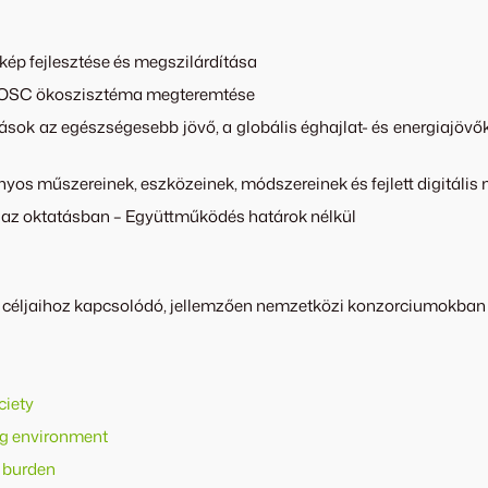
érkép fejlesztése és megszilárdítása
 EOSC ökoszisztéma megteremtése
tások az egészségesebb jövő, a globális éghajlat- és energiajöv
nyos műszereinek, eszközeinek, módszereinek és fejlett digitál
s az oktatásban – Együttműködés határok nélkül
dési céljaihoz kapcsolódó, jellemzően nemzetközi konzorciumokba
ciety
ing environment
e burden