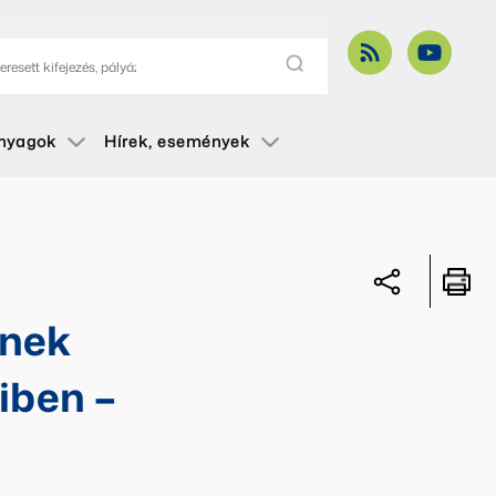
anyagok
Hírek, események
ének
iben –