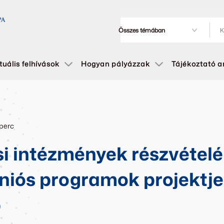
tuális felhívások
Hogyan pályázzak
Tájékoztató 
 perc
si intézmények részvétel
niós programok projektje
p