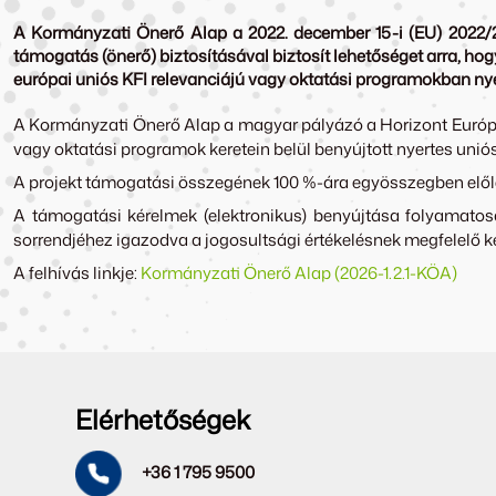
A Kormányzati Önerő Alap a 2022. december 15-i (EU) 2022/25
támogatás (önerő) biztosításával biztosít lehetőséget arra, h
európai uniós KFI relevanciájú vagy oktatási programokban ny
A Kormányzati Önerő Alap a magyar pályázó a Horizont Európa
vagy oktatási programok keretein belül benyújtott nyertes uni
A projekt támogatási összegének 100 %-ára egyösszegben előleg 
A támogatási kérelmek (elektronikus) benyújtása folyamato
sorrendjéhez igazodva a jogosultsági értékelésnek megfelelő k
A felhívás linkje:
Kormányzati Önerő Alap (2026-1.2.1-KÖA)
Elérhetőségek
+36 1 795 9500