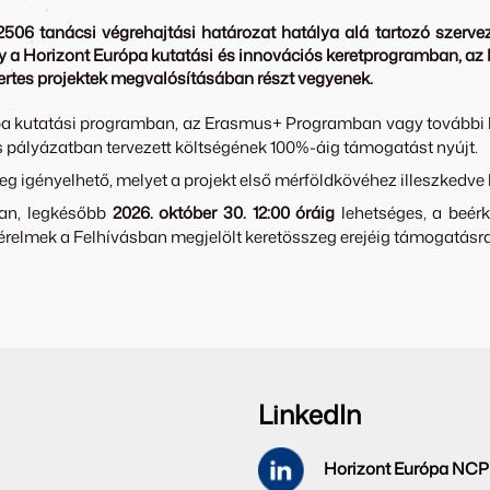
06 tanácsi végrehajtási határozat hatálya alá tartozó szervez
ogy a Horizont Európa kutatási és innovációs keretprogramban, az
ertes projektek megvalósításában részt vegyenek.
 kutatási programban, az Erasmus+ Programban vagy további köz
ós pályázatban tervezett költségének 100%-áig támogatást nyújt.
igényelhető, melyet a projekt első mérföldkövéhez illeszkedve ke
san, legkésőbb
2026. október 30. 12:00 óráig
lehetséges, a beér
érelmek a Felhívásban megjelölt keretösszeg erejéig támogatásra
LinkedIn
Horizont Európa NCP