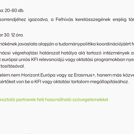
: 20-60 db.
orrendjéhez igazodva, a Felhívás keretösszegének erejéig tá
 30. 12 óra.
nökének javaslata alapján a tudománypolitika koordinációjáért f
ácsi végrehajtási határozat hatálya alá tartozó intézmények a
t európai uniós KFI relevanciájú vagy oktatási programokban nye
ztosításával.
érelem nem Horizont Európa vagy az Erasmus+, hanem más közve
kértőket von be a KFI vagy oktatási tartalom megállapításához.
koztató partnerek felé használható szövegelemekkel