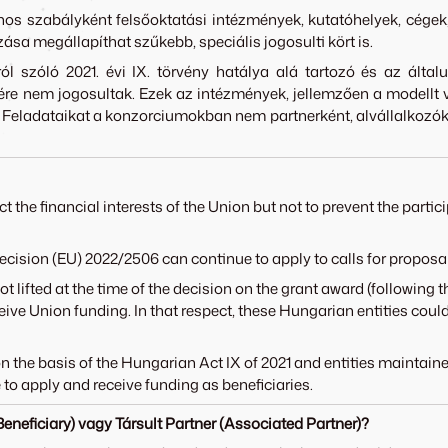
nos szabályként felsőoktatási intézmények, kutatóhelyek, cége
sa megállapíthat szűkebb, speciális jogosulti kört is.
l szóló 2021. évi IX. törvény hatálya alá tartozó és az által
ére nem jogosultak. Ezek az intézmények, jellemzően a modellt v
Feladataikat a konzorciumokban nem partnerként, alvállalkozók
 the financial interests of the Union but not to prevent the parti
ision (EU) 2022/2506 can continue to apply to calls for proposal
 lifted at the time of the decision on the grant award (following t
ive Union funding. In that respect, these Hungarian entities could
 on the basis of the Hungarian Act IX of 2021 and entities mainta
to apply and receive funding as beneficiaries.
eneficiary) vagy Társult Partner (Associated Partner)?