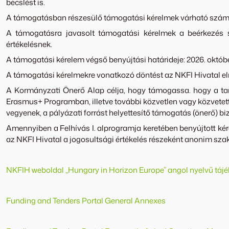
becslést is.
A támogatásban részesülő támogatási kérelmek várható száma
A támogatásra javasolt támogatási kérelmek a beérkezés s
értékelésnek.
A támogatási kérelem végső benyújtási határideje: 2026. október
A támogatási kérelmekre vonatkozó döntést az NKFI Hivatal el
A Kormányzati Önerő Alap célja, hogy támogassa. hogy a tan
Erasmus+ Programban, illetve további közvetlen vagy közvetet
vegyenek, a pályázati forrást helyettesítő támogatás (önerő) bi
Amennyiben a Felhívás I. alprogramja keretében benyújtott k
az NKFI Hivatal a jogosultsági értékelés részeként anonim sza
NKFIH weboldal „Hungary in Horizon Europe” angol nyelvű tájé
Funding and Tenders Portal General Annexes