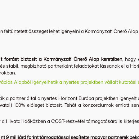
ben feltüntetett összeget lehet igényelni a Kormányzati Önerő Al
t forrást
biztosít a Kormányzati Önerő Alap keretében
, hogy 
 és stabil, megbízható partnerként feladatokat lássanak el a H
mokban.
ovációs Alapból igényelhetik a nyertes projektben vállalt kutatás
 a partner által a nyertes Horizont Európa projektben igényelt
Hivatal) 100% előleget biztosít. Tehát a konzorciumok emiatt 
a Hivatal időközben a COST-részvétel támogatására is kiterjesz
t 9 milliárd forint támogatással segítette magyar partnerek be