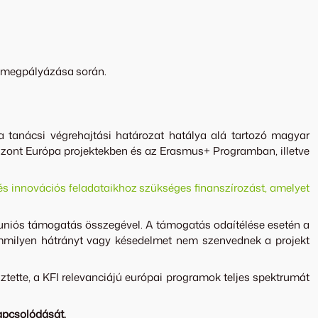
ap megpályázása során.
a tanácsi végrehajtási határozat hatálya alá tartozó magyar
orizont Európa projektekben és az Erasmus+ Programban, illetve
i és innovációs feladataikhoz szükséges finanszírozást, amelyet
 uniós támogatás összegével. A támogatás odaítélése esetén a
semmilyen hátrányt vagy késedelmet nem szenvednek a projekt
tette, a KFI relevanciájú európai programok teljes spektrumát
kapcsolódását.