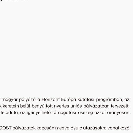
a magyar pályázó a Horizont Európa kutatási programban, az
eretein belül benyújtott nyertes uniós pályázatban tervezett.
feladata, az igényelhető támogatási összeg azzal arányosan
ert COST pályázatok kapcsán megvalósuló utazásokra vonatkozó