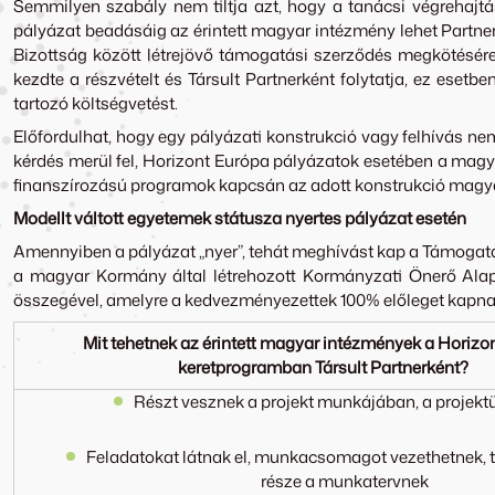
Semmilyen szabály nem tiltja azt, hogy a tanácsi végrehajtás
pályázat beadásáig az érintett magyar intézmény lehet Partner
Bizottság között létrejövő támogatási szerződés megkötésére 
kezdte a részvételt és Társult Partnerként folytatja, ez eset
tartozó költségvetést.
Előfordulhat, hogy egy pályázati konstrukció vagy felhívás ne
kérdés merül fel, Horizont Európa pályázatok esetében a mag
finanszírozású programok kapcsán az adott konstrukció magyar
Modellt váltott egyetemek státusza nyertes pályázat esetén
Amennyiben a pályázat „nyer”, tehát meghívást kap a Támogatá
a magyar Kormány által létrehozott Kormányzati Önerő Alap 
összegével, amelyre a kedvezményezettek 100% előleget kapna
Mit tehetnek az érintett magyar intézmények a Horizo
keretprogramban Társult Partnerként?
Részt vesznek a projekt munkájában, a projekt
Feladatokat látnak el, munkacsomagot vezethetnek,
része a munkatervnek