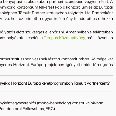
tve benyújtási szakaszában partneri szerepben vegyen részt. A
. Amikor a konzorcium felkérést kap a konzorcium és az Európai
enképpen Társult Partner státuszban folytatja. Ha Partnerként
szervezheti az érintett magyar intézmény feladatait és a hozzá
pályázás előtt szükséges ellenőrizni. Amennyiben e tekintetben
us+ pályázatok esetén a
Tempus Közalapítvány
, más közvetlen
artner státuszban vesznek részt a konzorciumban. Költségeiket
nyertes Horizont Európa projektben igényelt uniós támogatás
nyek a Horizont Európa keretprogramban Társult Partnerként?
yként egyszereplős (mono-beneficiary) konstrukciók-ban
stdoctoral Fellowships, ERC)