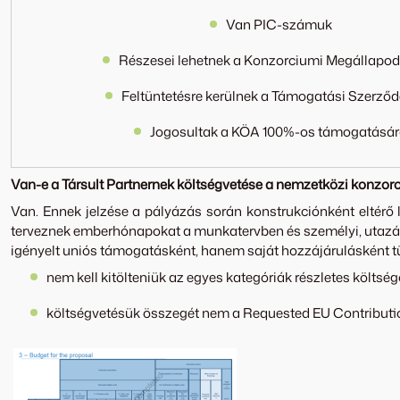
Van PIC-számuk
Részesei lehetnek a Konzorciumi Megállapo
Feltüntetésre kerülnek a Támogatási Szerző
Jogosultak a KÖA 100%-os támogatásá
Van-e a Társult Partnernek költségvetése a nemzetközi konzo
Van. Ennek jelzése a pályázás során konstrukciónként eltérő 
terveznek emberhónapokat a munkatervben és személyi, utazási,
igényelt uniós támogatásként, hanem saját hozzájárulásként tün
nem kell kitölteniük az egyes kategóriák részletes költsé
költségvetésük összegét nem a Requested EU Contribution