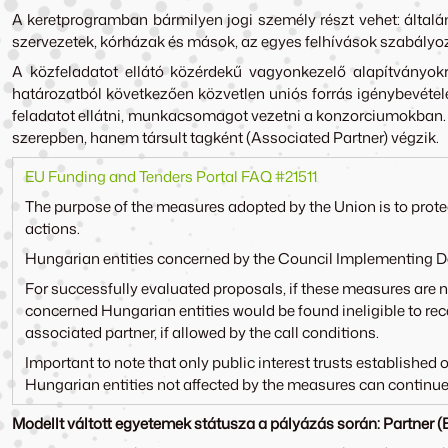
A keretprogramban bármilyen jogi személy részt vehet: általá
szervezetek, kórházak és mások, az egyes felhívások szabályozá
A közfeladatot ellátó közérdekű vagyonkezelő alapítványokró
határozatból következően közvetlen uniós forrás igénybevétel
feladatot ellátni, munkacsomagot vezetni a konzorciumokban. 
szerepben, hanem társult tagként (Associated Partner) végzik.
EU Funding and Tenders Portal FAQ #21511
The purpose of the measures adopted by the Union is to protect
actions.
Hungarian entities concerned by the Council Implementing Dec
For successfully evaluated proposals, if these measures are not
concerned Hungarian entities would be found ineligible to rece
associated partner, if allowed by the call conditions.
Important to note that only public interest trusts established
Hungarian entities not affected by the measures can continue 
Modellt váltott egyetemek státusza a pályázás során: Partner (B