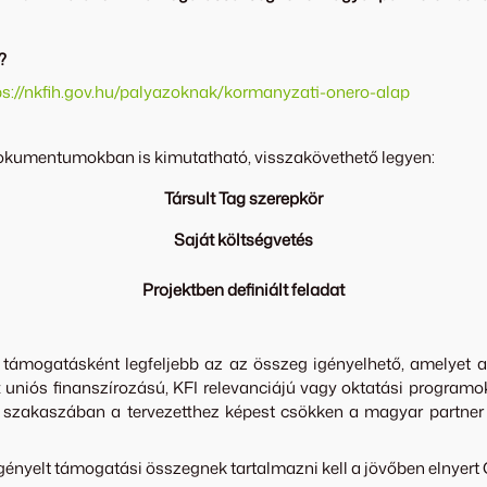
?
ps://nkfih.gov.hu/palyazoknak/kormanyzati-onero-alap
tdokumentumokban is kimutatható, visszakövethető legyen:
Társult Tag szerepkör
Saját költségvetés
Projektben definiált feladat
 támogatásként legfeljebb az az összeg igényelhető, amelyet 
iós finanszírozású, KFI relevanciájú vagy oktatási programok k
szakaszában a tervezetthez képest csökken a magyar partner 
igényelt támogatási összegnek tartalmazni kell a jövőben elny