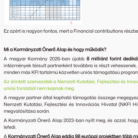
Ez azért is nagyon fontos, mert a Financial contributions rész
Mi a Kormányzati Önerő Alap és hogy működik?
A magyar Kormány 2026-ban újabb
8 milliárd forint dedikál
intézmények társult partnerként továbbra is részt vehessenek,
minden más KFI tartalmú közvetlen uniós támogatású progra
Az érintett szervezetek a Nemzeti Kutatási, Fejlesztési és Inn
uniós forrásból nem kapnak meg.
A magyar partner által kapható támogatás összege megegyezik
Nemzeti Kutatási, Fejlesztési és Innovációs Hivatal (NKFI 
megvalósítása során.
A Kormányzati Önerő Alap 2023-ban nyílt meg, és azzal, hogy 
lefedi.
A
Kormányzati Önerő Alap eddig 98 európai projektben több min