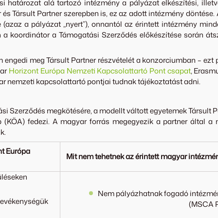
i határozat alá tartozó intézmény a pályázat elkészítési, ille
 és Társult Partner szerepben is, ez az adott intézmény döntése
(azaz a pályázat „nyert”), onnantól az érintett intézmény mind
ben a koordinátor a Támogatási Szerződés előkészítése során át
m engedi meg Társult Partner részvételét a konzorciumban – ezt 
yar
Horizont Európa Nemzeti Kapcsolattartó Pont csapat
, Erasm
 nemzeti kapcsolattartó pontjai tudnak tájékoztatást adni.
si Szerződés megkötésére, a modellt váltott egyetemek Társult P
(KÖA) fedezi. A magyar forrás megegyezik a partner által a 
k.
nt Európa
Mit nem tehetnek az érintett magyar intézmé
üléseken
Nem pályázhatnak fogadó intézmén
 tevékenységük
(MSCA Po