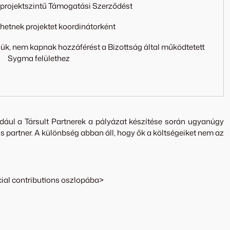
a projektszintű Támogatási Szerződést
etnek projektet koordinátorként
égük, nem kapnak hozzáférést a Bizottság által működtetett
Sygma felülethez
ldául a Társult Partnerek a pályázat készítése során ugyanúgy
 partner. A különbség abban áll, hogy ők a költségeiket nem az
cial contributions oszlopába>