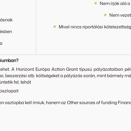
Nem írják alá 
Nem vezeth
dásnak
Mivel nincs riportálási kötelezetts
désben
ra
rciumban?
lehet. A Horizont Európa Action Grant típusú pályázataiban pé
 beszerzési stb. költségeket a pályázás során, mint bármely más
tetik fel, tehát
goszlopait
 oszlopba kell írniuk, hanem az Other sources of funding Finan