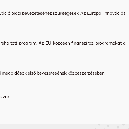
váció piaci bevezetéséhez szükségesek. Az Európai Innovációs
égrehajtott program. Az EU közösen finanszíroz programokat a
eg új megoldások első bevezetésének közbeszerzésében.
azzon.