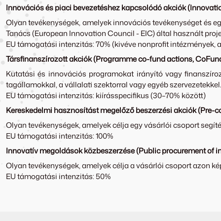
Innovációs és piaci bevezetéshez kapcsolódó akciók (Innovat
Olyan tevékenységek, amelyek innovációs tevékenységet és eg
Tanács (European Innovation Council - EIC) által használt proje
EU támogatási intenzitás: 70% (kivéve nonprofit intézmények, 
Társfinanszírozott akciók (Programme co-fund actions, CoFun
Kutatási és innovációs programokat irányító vagy finanszíro
tagállamokkal, a vállalati szektorral vagy egyéb szervezetekkel
EU támogatási intenzitás: kiírásspecifikus (30–70% között)
Kereskedelmi hasznosítást megelőző beszerzési akciók (Pre-
Olyan tevékenységek, amelyek célja egy vásárlói csoport segíté
EU támogatási intenzitás: 100%
Innovatív megoldások közbeszerzése (Public procurement of inn
Olyan tevékenységek, amelyek célja a vásárlói csoport azon 
EU támogatási intenzitás: 50%