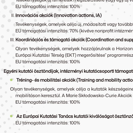
EU támogatási intenzitás: 100%
Innovációs akciók (Innovation actions, IA)
Tevékenységek, amelyek célja új, módosított vagy továbbf
EU támogatási intenzitás: 70% (kivéve nonprofit intézmé
Koordinációs és támogató akciók (Coordination and supp
Olyan tevékenységek, amelyek hozzájárulnak a Horizont 
Európai Kutatási Térség (EKT) megerősítése” programrész
EU támogatási intenzitás: 100%
Egyéni kutatói ösztöndíjak, intézményi kutatócsoporti támoga
Tréning- és mobilitási akciók (Training and mobility acti
Olyan tevékenységek, amelyek célja a kutatók készségeinek
mobilitáson keresztül. A Marie Skłodowska-Curie Akciók 
EU támogatási intenzitás: 100%
Az Európai Kutatási Tanács kutatói kiválóságot ösztön
EU támogatási intenzitás: 100%