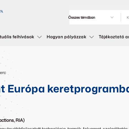
tuális felhívások
Hogyan pályázzak
Tájékoztató 
perc
ont Európa keretprogramb
actions, RIA)
gy továbbfejlesztett technológia, termék, folyamat, szolgáltat