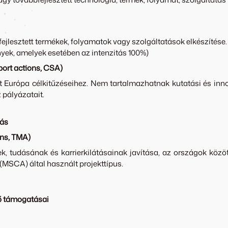
ejlesztett termékek, folyamatok vagy szolgáltatások elkészítése.
nyek, amelyek esetében az intenzitás 100%)
ort actions, CSA)
Európa célkitűzéseihez. Nem tartalmazhatnak kutatási és innov
 pályázatait.
tás
ons, TMA)
, tudásának és karrierkilátásainak javítása, az országok közö
(MSCA) által használt projekttípus.
ző támogatásai