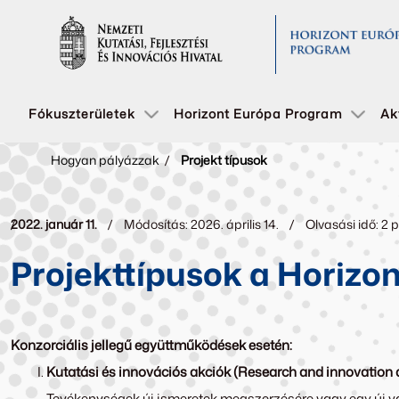
Fókuszterületek
Horizont Európa Program
Ak
Hogyan pályázzak
/
Projekt típusok
2022. január 11.
Módosítás: 2026. április 14.
Olvasási idő: 2 
Projekttípusok a Horiz
Konzorciális jellegű együttműködések esetén:
Kutatási és innovációs akciók (Research and innovation 
Tevékenységek új ismeretek megszerzésére vagy egy új va