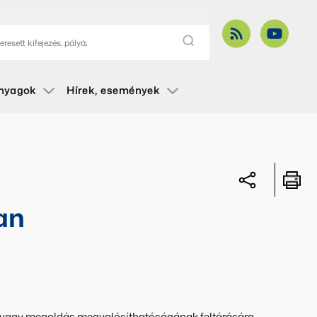
anyagok
Hírek, események
an
ás vagy megoldás megvalósíthatóságának feltárására.