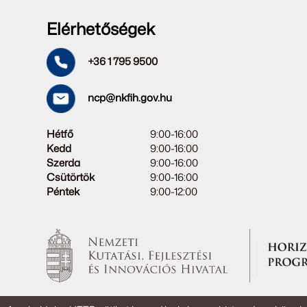
Elérhetőségek
+36 1 795 9500
ncp@nkfih.gov.hu
Hétfő
9:00-16:00
Kedd
9:00-16:00
Szerda
9:00-16:00
Csütörtök
9:00-16:00
Péntek
9:00-12:00