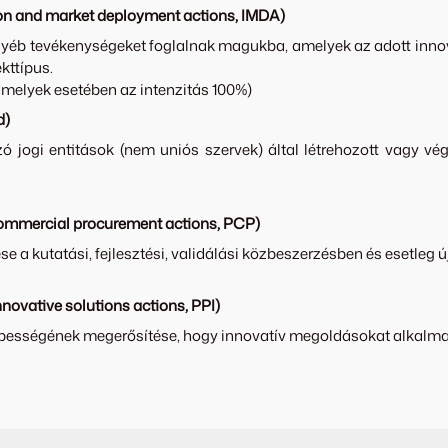
ion and market deployment actions, IMDA)
yéb tevékenységeket foglalnak magukba, amelyek az adott inno
kttípus.
amelyek esetében az intenzitás 100%)
d)
zó jogi entitások (nem uniós szervek) által létrehozott vagy v
.
commercial procurement actions, PCP)
se a kutatási, fejlesztési, validálási közbeszerzésben és esetl
ovative solutions actions, PPI)
képességének megerősítése, hogy innovatív megoldásokat alkalm