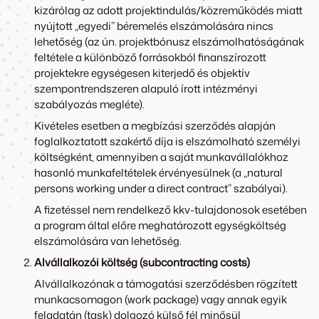
kizárólag az adott projektindulás/közreműködés miatt
nyújtott „egyedi” béremelés elszámolására nincs
lehetőség (az ún. projektbónusz elszámolhatóságának
feltétele a különböző forrásokból finanszírozott
projektekre egységesen kiterjedő és objektív
szempontrendszeren alapuló írott intézményi
szabályozás megléte).
Kivételes esetben a megbízási szerződés alapján
foglalkoztatott szakértő díja is elszámolható személyi
költségként, amennyiben a saját munkavállalókhoz
hasonló munkafeltételek érvényesülnek (a „natural
persons working under a direct contract” szabályai).
A fizetéssel nem rendelkező kkv-tulajdonosok esetében
a program által előre meghatározott egységköltség
elszámolására van lehetőség.
Alvállalkozói költség (subcontracting costs)
Alvállalkozónak a támogatási szerződésben rögzített
munkacsomagon (work package) vagy annak egyik
feladatán (task) dolgozó külső fél minősül