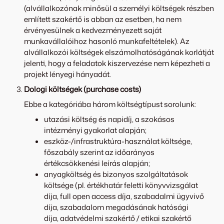
(alvállalkozónak minősül a személyi költségek részben
említett szakértő is abban az esetben, ha nem
érvényesülnek a kedvezményezett saját
munkavállalóihoz hasonló munkafeltételek). Az
alvállalkozói költségek elszámolhatóságának korlátját
jelenti, hogy a feladatok kiszervezése nem képezheti a
projekt lényegi hányadát.
Dologi költségek (purchase costs)
Ebbe a kategóriába három költségtípust sorolunk:
utazási költség és napidíj, a szokásos
intézményi gyakorlat alapján;
eszköz-/infrastruktúra-használat költsége,
főszabály szerint az időarányos
értékcsökkenési leírás alapján;
anyagköltség és bizonyos szolgáltatások
költsége (pl. értékhatár feletti könyvvizsgálat
díja, full open access díja, szabadalmi ügyvivő
díja, szabadalom megadásának hatósági
díja, adatvédelmi szakértő / etikai szakértő