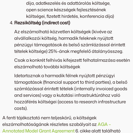
díja, adatkezelés és adattárolás költsége,
open science készségek fejlesztésének
költségei, fizetett hirdetés, konferencia díja)
Rezsiköltség (indirect cost)
Az elszámolható közvetlen költségek (kivéve az
alvállalkozói költség, harmadik feleknek nyújtott
pénzügyi támogatások és belső számlázással érintett
tételek költsége) 25%-ának megfelelő átalányösszeg.
Csak a konkrét felhívás kifejezett felhatalmazása esetén
elszámolható további költségek
Idetartoznak a harmadik félnek nyújtott pénzügyi
támogatások (financial support to third parties), a belső
számlázással érintett tételek (internally invoiced goods
and services) vagy a kutatási infrastruktúrához való
hozzáférés költségei (access to research infrastructure
costs).
A fenti tájékoztató nem teljeskörű, a költségek
elszámolhatóságának részletes szabályait az
AGA –
Annotated Model Grant Agreement
6. cikke alatt található