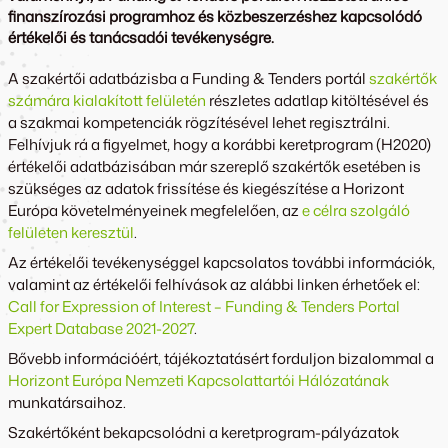
finanszírozási programhoz és közbeszerzéshez kapcsolódó
értékelői és tanácsadói tevékenységre.
A szakértői adatbázisba a Funding & Tenders portál
szakértők
számára kialakított felületén
részletes adatlap kitöltésével és
a szakmai kompetenciák rögzítésével lehet regisztrálni.
Felhívjuk rá a figyelmet, hogy a korábbi keretprogram (H2020)
értékelői adatbázisában már szereplő szakértők esetében is
szükséges az adatok frissítése és kiegészítése a Horizont
Európa követelményeinek megfelelően, az
e célra szolgáló
felületen keresztül
.
Az értékelői tevékenységgel kapcsolatos további információk,
valamint az értékelői felhívások az alábbi linken érhetőek el:
Call for Expression of Interest – Funding & Tenders Portal
Expert Database 2021-2027
.
Bővebb információért, tájékoztatásért forduljon bizalommal a
Horizont Európa Nemzeti Kapcsolattartói Hálózatának
munkatársaihoz.
Szakértőként bekapcsolódni a keretprogram-pályázatok