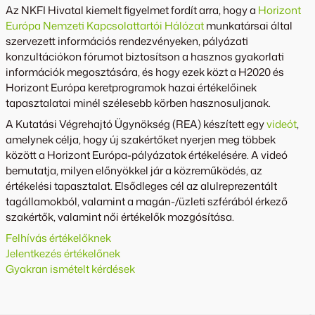
Az NKFI Hivatal kiemelt figyelmet fordít arra, hogy a
Horizont
Európa Nemzeti Kapcsolattartói Hálózat
munkatársai által
szervezett információs rendezvényeken, pályázati
konzultációkon fórumot biztosítson a hasznos gyakorlati
információk megosztására, és hogy ezek közt a H2020 és
Horizont Európa keretprogramok hazai értékelőinek
tapasztalatai minél szélesebb körben hasznosuljanak.
A Kutatási Végrehajtó Ügynökség (REA) készített egy
videót
,
amelynek célja, hogy új szakértőket nyerjen meg többek
között a Horizont Európa-pályázatok értékelésére. A videó
bemutatja, milyen előnyökkel jár a közreműködés, az
értékelési tapasztalat. Elsődleges cél az alulreprezentált
tagállamokból, valamint a magán-/üzleti szférából érkező
szakértők, valamint női értékelők mozgósítása.
Felhívás értékelőknek
Jelentkezés értékelőnek
Gyakran ismételt kérdések