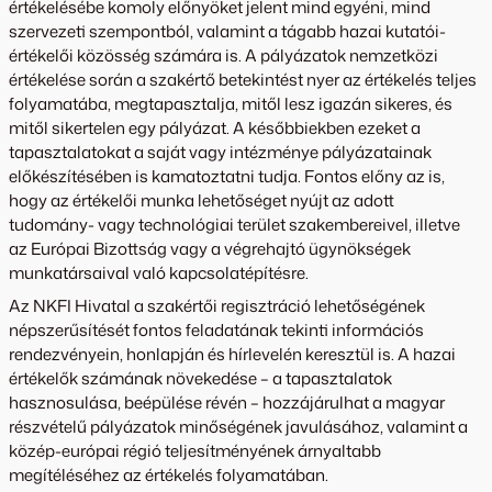
értékelésébe komoly előnyöket jelent mind egyéni, mind
szervezeti szempontból, valamint a tágabb hazai kutatói-
értékelői közösség számára is. A pályázatok nemzetközi
értékelése során a szakértő betekintést nyer az értékelés teljes
folyamatába, megtapasztalja, mitől lesz igazán sikeres, és
mitől sikertelen egy pályázat. A későbbiekben ezeket a
tapasztalatokat a saját vagy intézménye pályázatainak
előkészítésében is kamatoztatni tudja. Fontos előny az is,
hogy az értékelői munka lehetőséget nyújt az adott
tudomány- vagy technológiai terület szakembereivel, illetve
az Európai Bizottság vagy a végrehajtó ügynökségek
munkatársaival való kapcsolatépítésre.
Az NKFI Hivatal a szakértői regisztráció lehetőségének
népszerűsítését fontos feladatának tekinti információs
rendezvényein, honlapján és hírlevelén keresztül is. A hazai
értékelők számának növekedése – a tapasztalatok
hasznosulása, beépülése révén – hozzájárulhat a magyar
részvételű pályázatok minőségének javulásához, valamint a
közép-európai régió teljesítményének árnyaltabb
megítéléséhez az értékelés folyamatában.