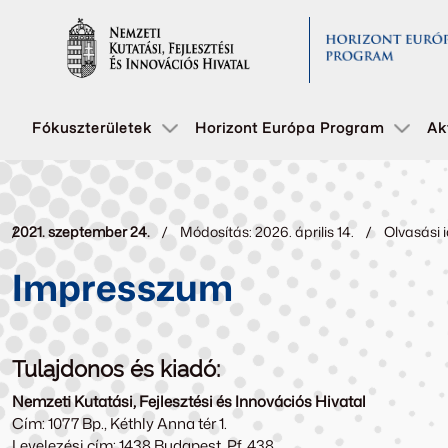
Fókuszterületek
Horizont Európa Program
Ak
2021. szeptember 24.
Módosítás: 2026. április 14.
Olvasási i
Impresszum
Tulajdonos és kiadó:
Nemzeti Kutatási, Fejlesztési és Innovációs Hivatal
Cím: 1077 Bp., Kéthly Anna tér 1.
Levelezési cím: 1438 Budapest, Pf. 438.