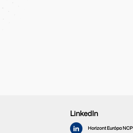
LinkedIn
Horizont Európa NCP