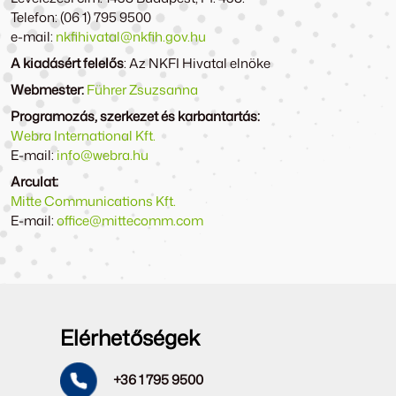
Telefon: (06 1) 795 9500
e-mail:
nkfihivatal@nkfih.gov.hu
A kiadásért felelős
: Az NKFI Hivatal elnöke
Webmester:
Führer Zsuzsanna
Programozás, szerkezet és karbantartás:
Webra International Kft.
E-mail:
info@webra.hu
Arculat:
Mitte Communications Kft.
E-mail:
office@mittecomm.com
Elérhetőségek
+36 1 795 9500