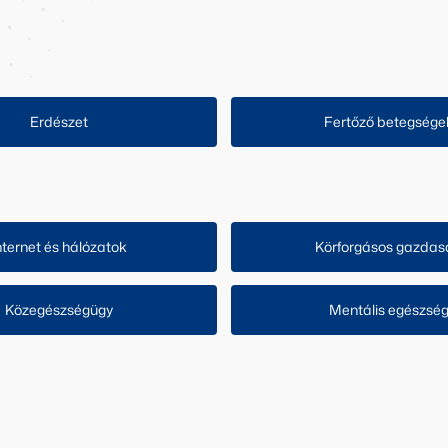
Erdészet
Fertőző betegsége
nternet és hálózatok
Körforgásos gazdas
Közegészségügy
Mentális egészsé