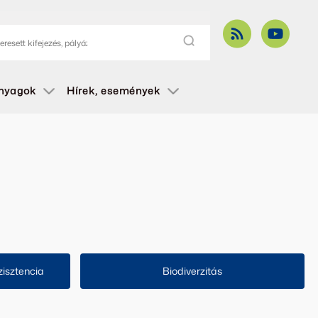
anyagok
Hírek, események
zisztencia
Biodiverzitás