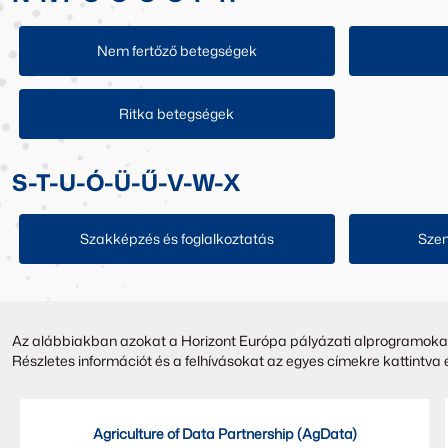
Nem fertőző betegségek
Ritka betegségek
S-T-U-Ó-Ü-Ű-V-W-X
Szakképzés és foglalkoztatás
Szem
Az alábbiakban azokat a Horizont Európa pályázati alprogramokat ta
Részletes információt és a felhívásokat az egyes címekre kattintva ér
Agriculture of Data Partnership (AgData)