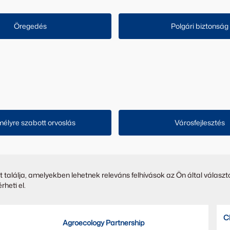
Öregedés
Polgári biztonság
élyre szabott orvoslás
Városfejlesztés
lálja, amelyekben lehetnek releváns felhívások az Ön által választo
heti el.
Cl
Agroecology Partnership