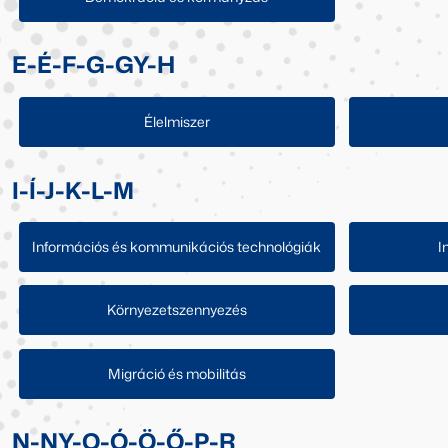
E-É-F-G-GY-H
Élelmiszer
I-Í-J-K-L-M
Információs és kommunikációs technológiák
I
Környezetszennyezés
Migráció és mobilitás
N-NY-O-Ó-Ö-Ő-P-R