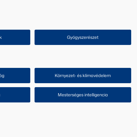
k
Gyógyszerészet
ág
Környezet- és klímavédelem
g
Mesterséges intelligencia