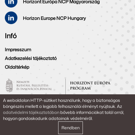
Horizont Európa NCP Magyarország
Horizon Europe NCP Hungary
Infó
Impresszum
Adatkezelési tájékoztató
Oldaltérkép
A weboldalon HTTP-sütiket használunk, hogy a biztonságos
Copyright © 2026. Powered by NKFIH
böngészés mellett a legjobb felhasználói élményt nyújtsuk. Az
adatvédelmi tájékoztatóban
bővebb információkat talál arról,
hogyan gondoskodunk adatainak védelméről.
Rendben