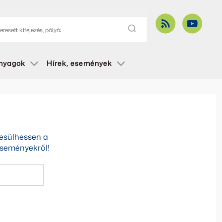
anyagok
Hírek, események
tesülhessen a
 eseményekről!