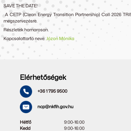
SAVE THE DATE!
A CETP (Clean Energy Transition Partnership) Call 2026 TRI
megszervezésre.
Részletek hamarosan.
Kapcsolattartó neve:
Józon Mónika
Elérhetőségek
+36 1 795 9500
ncp@nkfih.gov.hu
Hétfő
9:00-16:00
Kedd
9:00-16:00