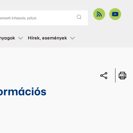
anyagok
Hírek, események
formációs