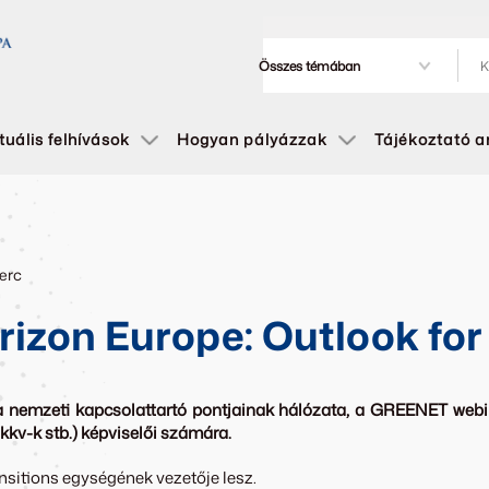
tuális felhívások
Hogyan pályázzak
Tájékoztató 
perc
izon Europe: Outlook for 
ópa nemzeti kapcsolattartó pontjainak hálózata, a GREENET webi
kkv-k stb.) képviselői számára.
sitions egységének vezetője lesz.