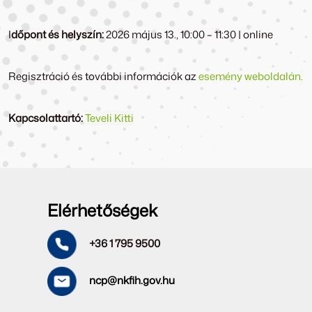
I
dőpont és helyszín:
2026 május 13., 10:00 – 11:30 | online
Regisztráció és további információk az
esemény weboldalán
.
Kapcsolattartó:
Teveli Kitti
Elérhetőségek
+36 1 795 9500
ncp@nkfih.gov.hu