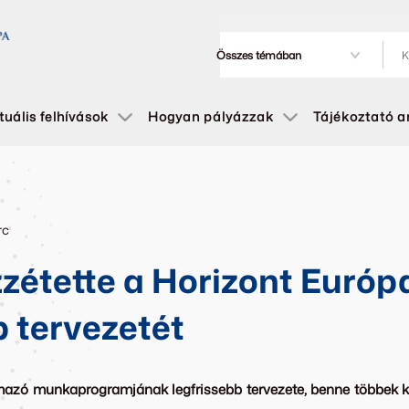
tuális felhívások
Hogyan pályázzak
Tájékoztató 
rc
zétette a Horizont Európa
b tervezetét
almazó munkaprogramjának legfrissebb tervezete, benne többek k