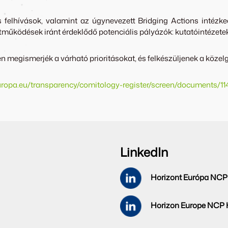
felhívások, valamint az úgynevezett Bridging Actions intézked
üttműködések iránt érdeklődő potenciális pályázók: kutatóintézet
en megismerjék a várható prioritásokat, és felkészüljenek a közelg
europa.eu/transparency/comitology-register/screen/documents/11
LinkedIn
Horizont Európa NCP
Horizon Europe NCP