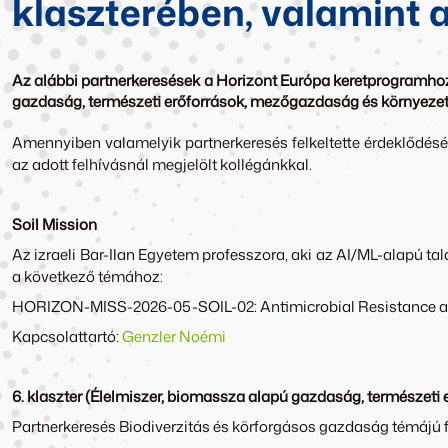
klaszterében, valamint 
Az alábbi partnerkeresések a Horizont Európa keretprogramhoz 
gazdaság, természeti erőforrások, mezőgazdaság és környezet))
Amennyiben valamelyik partnerkeresés felkeltette érdeklődésé
az adott felhívásnál megjelölt kollégánkkal.
Soil Mission
Az izraeli Bar-Ilan Egyetem professzora, aki az AI/ML-alapú t
a következő témához:
HORIZON-MISS-2026-05-SOIL-02: Antimicrobial Resistance and 
Kapcsolattartó:
Genzler Noémi
6. klaszter (Élelmiszer, biomassza alapú gazdaság, természet
Partnerkeresés Biodiverzitás és körforgásos gazdaság témájú 