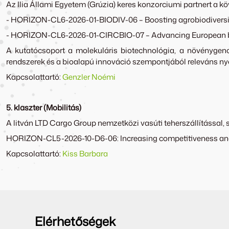
Az Ilia Állami Egyetem (Grúzia) keres konzorciumi partnert a 
- HORIZON-CL6-2026-01-BIODIV-06 – Boosting agrobiodiversity
- HORIZON-CL6-2026-01-CIRCBIO-07 – Advancing European bi
A kutatócsoport a molekuláris biotechnológia, a növénygenom
rendszerek és a bioalapú innováció szempontjából releváns n
Kapcsolattartó:
Genzler Noémi
5. klaszter (Mobilitás)
A litván LTD Cargo Group nemzetközi vasúti teherszállítással,
HORIZON-CL5-2026-10-D6-06: Increasing competitiveness and res
Kapcsolattartó:
Kiss Barbara
Elérhetőségek