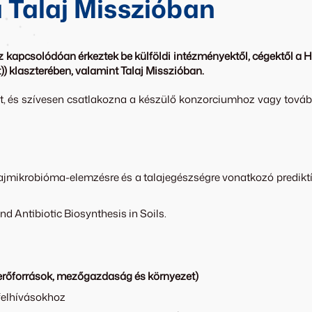
a Talaj Misszióban
kapcsolódóan érkeztek be külföldi intézményektől, cégektől a Hor
 klaszterében, valamint Talaj Misszióban.
t, és szívesen csatlakozna a készülő konzorciumhoz vagy további
alajmikrobióma-elemzésre és a talajegészségre vonatkozó prediktí
Antibiotic Biosynthesis in Soils.
i erőforrások, mezőgazdaság és környezet)
felhívásokhoz