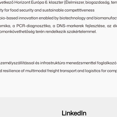
következő Horizont Európa 6. klaszter (Élelmiszer, biogazdaság, 
 for food security and sustainable competitiveness
o-based innovation enabled by biotechnology and biomanufact
ika, a PCR-diagnosztika, a DNS-markerek fejlesztése, az élel
yomonkövethetőség terén rendelkezik szakértelemmel.
 személyszállítással és infrastruktúra menedzsmenttel foglalkozó
ilience of multimodal freight transport and logistics for compe
LinkedIn