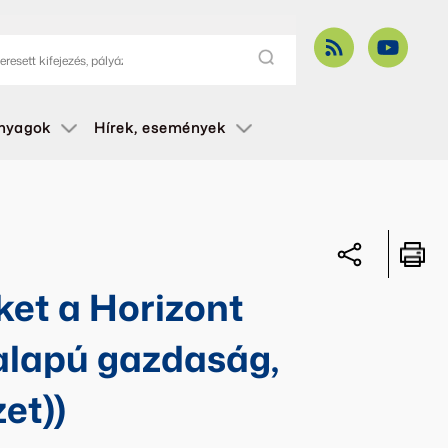
anyagok
Hírek, események
et a Horizont
 alapú gazdaság,
et))