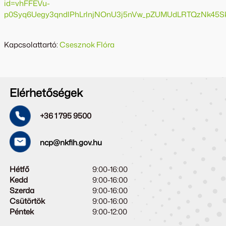
id=vhFFEVu-
p0Syq6Uegy3qndlPhLrlnjNOnU3j5nVw_pZUMUdLRTQzNk45Sk
Kapcsolattartó:
Csesznok Flóra
Elérhetőségek
+36 1 795 9500
ncp@nkfih.gov.hu
Hétfő
9:00-16:00
Kedd
9:00-16:00
Szerda
9:00-16:00
Csütörtök
9:00-16:00
Péntek
9:00-12:00