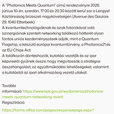
A "Photonics Meets Quantum" című rendezvényre 2026.
június 10-én, szerdán, 17:00 és 20:30 között kerül sor a Lengyel
Köztársaság brüsszeli nagykövetségén (Avenue des Gaulois
29, 1040 Etterbeek).
A kvantumtechnológiáknak és azok fotonikával való
szinergiáinak szentelt networking találkozó hátterét olyan
fontos uniós kezdeményezések adják, mint a Quantum
Flagship, a készülő európai kvantumtörvény, a Photonics21 és
az EU Chips Act.
A találkozón döntéshozók, kutatási vezetők és az ipar
képviselői gyűlnek össze, hogy megvitassák a stratégiai
összehangolást, az együttműködési lehetőségeket, valamint
a kutatástól az ipari alkalmazásig vezető utakat.
További
információ:
https://www.kpk.gov.pl/wydarzenia/photonics-
meets-quantum-networking-event
Regisztráció:
https://forms.office.com/pages/responsepage.aspx?