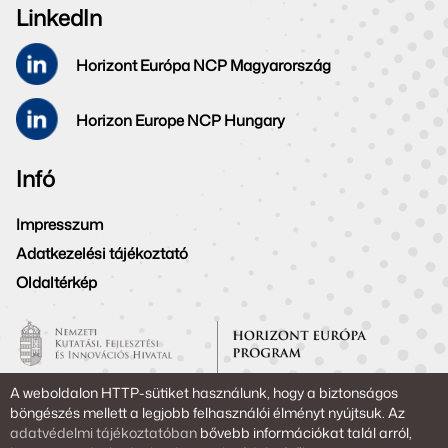
LinkedIn
Horizont Európa NCP Magyarország
Horizon Europe NCP Hungary
Infó
Impresszum
Adatkezelési tájékoztató
Oldaltérkép
A weboldalon HTTP-sütiket használunk, hogy a biztonságos
Copyright © 2026. Powered by NKFIH
böngészés mellett a legjobb felhasználói élményt nyújtsuk. Az
adatvédelmi tájékoztatóban
bővebb információkat talál arról,