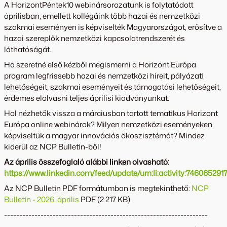
A HorizontPéntek10 webinársorozatunk is folytatódott
áprilisban, emellett kollégáink több hazai és nemzetközi
szakmai eseményen is képviselték Magyarországot, erősítve a
hazai szereplők nemzetközi kapcsolatrendszerét és
láthatóságát.
Ha szeretné első kézből megismerni a Horizont Európa
program legfrissebb hazai és nemzetközi híreit, pályázati
lehetőségeit, szakmai eseményeit és támogatási lehetőségeit,
érdemes elolvasni teljes áprilisi kiadványunkat.
Hol nézhetők vissza a márciusban tartott tematikus Horizont
Európa online webinárok? Milyen nemzetközi eseményeken
képviseltük a magyar innovációs ökoszisztémát? Mindez
kiderül az NCP Bulletin-ből!
Az április összefoglaló alábbi linken olvasható:
https://www.linkedin.com/feed/update/urn:li:activity:74606529
Az NCP Bulletin PDF formátumban is megtekinthető:
NCP
Bulletin - 2026. április
PDF (2 217 KB)
-------------------------------------------------------------------