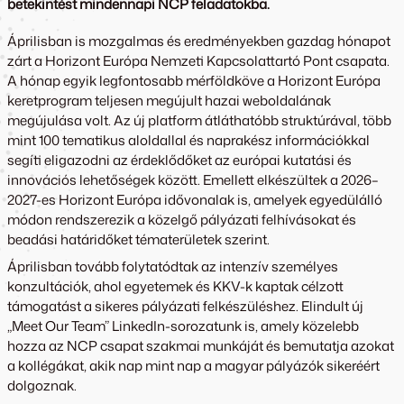
betekintést mindennapi NCP feladatokba.
Áprilisban is mozgalmas és eredményekben gazdag hónapot
zárt a Horizont Európa Nemzeti Kapcsolattartó Pont csapata.
A hónap egyik legfontosabb mérföldköve a Horizont Európa
keretprogram teljesen megújult hazai weboldalának
megújulása volt. Az új platform átláthatóbb struktúrával, több
mint 100 tematikus aloldallal és naprakész információkkal
segíti eligazodni az érdeklődőket az európai kutatási és
innovációs lehetőségek között. Emellett elkészültek a 2026–
2027-es Horizont Európa idővonalak is, amelyek egyedülálló
módon rendszerezik a közelgő pályázati felhívásokat és
beadási határidőket tématerületek szerint.
Áprilisban tovább folytatódtak az intenzív személyes
konzultációk, ahol egyetemek és KKV-k kaptak célzott
támogatást a sikeres pályázati felkészüléshez. Elindult új
„Meet Our Team” LinkedIn-sorozatunk is, amely közelebb
hozza az NCP csapat szakmai munkáját és bemutatja azokat
a kollégákat, akik nap mint nap a magyar pályázók sikeréért
dolgoznak.