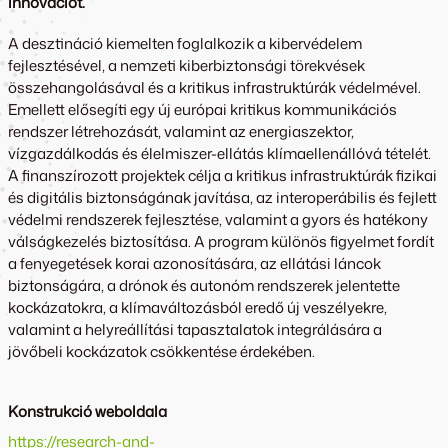
innovációt.
A desztináció kiemelten foglalkozik a kibervédelem
fejlesztésével, a nemzeti kiberbiztonsági törekvések
összehangolásával és a kritikus infrastruktúrák védelmével.
Emellett elősegíti egy új európai kritikus kommunikációs
rendszer létrehozását, valamint az energiaszektor,
vízgazdálkodás és élelmiszer-ellátás klímaellenállóvá tételét.
A finanszírozott projektek célja a kritikus infrastruktúrák fizikai
és digitális biztonságának javítása, az interoperábilis és fejlett
védelmi rendszerek fejlesztése, valamint a gyors és hatékony
válságkezelés biztosítása. A program különös figyelmet fordít
a fenyegetések korai azonosítására, az ellátási láncok
biztonságára, a drónok és autonóm rendszerek jelentette
kockázatokra, a klímaváltozásból eredő új veszélyekre,
valamint a helyreállítási tapasztalatok integrálására a
jövőbeli kockázatok csökkentése érdekében.
Konstrukció weboldala
https://research-and-