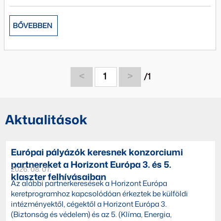
BŐVEBBEN
<
1
>
/1
Aktualitások
Európai pályázók keresnek konzorciumi
partnereket a Horizont Európa 3. és 5.
2026. 08. 07.
klaszter felhívásaiban
Az alábbi partnerkeresések a Horizont Európa
keretprogramhoz kapcsolódóan érkeztek be külföldi
intézményektől, cégektől a Horizont Európa 3.
(Biztonság és védelem) és az 5. (Klíma, Energia,