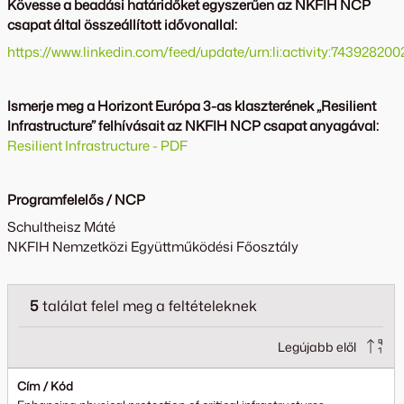
Kövesse a beadási határidőket egyszerűen az NKFIH NCP
csapat által összeállított idővonallal:
https://www.linkedin.com/feed/update/urn:li:activity:74392820
Ismerje meg a Horizont Európa 3-as klaszterének „Resilient
Infrastructure” felhívásait az NKFIH NCP csapat anyagával:
Resilient Infrastructure - PDF
Programfelelős / NCP
Schultheisz Máté
NKFIH Nemzetközi Együttműködési Főosztály
5
találat felel meg a feltételeknek
Legújabb elől
Cím / Kód