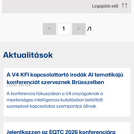
Legújabb elől
<
1
>
/1
Aktualitások
A V4 KFI kapcsolattartó irodák AI tematikájú
konferenciát szerveznek Brüsszelben
2026. 08. 04.
A konferencia fókuszában a V4 országoknak a
mesterséges intelligencia kutatásban betöltött
szerepével kapcsolatos szempontjai állnak.
Jelentkezzen az EQTC 2026 konferenciára