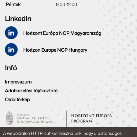
Péntek
9:00-12:00
LinkedIn
Horizont Európa NCP Magyarország
Horizon Europe NCP Hungary
Infó
Impresszum
Adatkezelési tájékoztató
Oldaltérkép
A weboldalon HTTP-sütiket használunk, hogy a biztonságos
Copyright © 2026. Powered by NKFIH