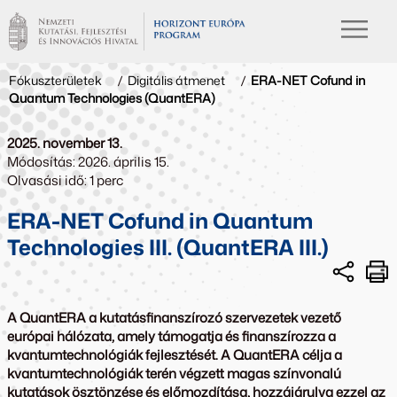
Fókuszterületek
/
Digitális átmenet
/
ERA-NET Cofund in
Quantum Technologies (QuantERA)
2025. november 13.
Módosítás: 2026. április 15.
Olvasási idő: 1 perc
ERA-NET Cofund in Quantum
Technologies III. (QuantERA III.)
A QuantERA a kutatásfinanszírozó szervezetek vezető
európai hálózata, amely támogatja és finanszírozza a
kvantumtechnológiák fejlesztését. A QuantERA célja a
kvantumtechnológiák terén végzett magas színvonalú
kutatások ösztönzése és előmozdítása, hozzájárulva ezzel az