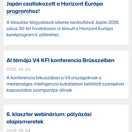
Japán csatlakozott a Horizont Európa
programhoz!
2026. 08. 05.
A társulási tárgyalások sikeres lezárultával Japán 2026.
július 30-tól hivatalosan is társult a Horizont Európa
keretprogram II. pilléréhez.
AI témájú V4 KFI konferencia Brüsszelben
2026. 08. 04.
A konferencia fókuszában a V4 országoknak a
mesterséges intelligencia kutatásban betöltött szerepével
kapcsolatos szempontjai állnak.
6. klaszter webinárium: pályázási
alapismeretek
2026. 08. 04.