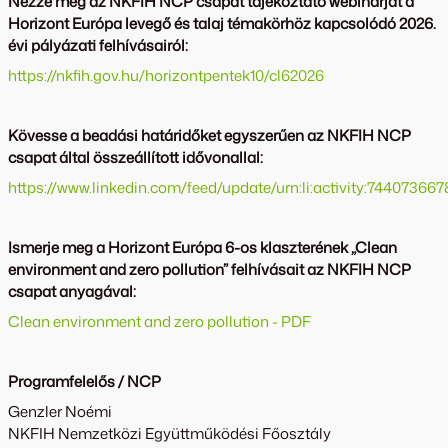
Nézze meg az NKFIH NCP csapat tájékoztató webinárját a
Horizont Európa levegő és talaj témakörhöz kapcsolódó 2026.
évi pályázati felhívásairól:
https://nkfih.gov.hu/horizontpentek10/cl62026
Kövesse a beadási határidőket egyszerűen az NKFIH NCP
csapat által összeállított idővonallal:
https://www.linkedin.com/feed/update/urn:li:activity:7440736
Ismerje meg a Horizont Európa 6-os klaszterének „Clean
environment and zero pollution” felhívásait az NKFIH NCP
csapat anyagával:
Clean environment and zero pollution - PDF
Programfelelős / NCP
Genzler Noémi
NKFIH Nemzetközi Együttműködési Főosztály