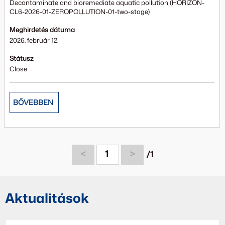
Decontaminate and bioremediate aquatic pollution (HORIZON-
CL6-2026-01-ZEROPOLLUTION-01-two-stage)
Meghirdetés dátuma
2026. február 12.
Státusz
Close
BŐVEBBEN
<
1
>
/1
Aktualitások