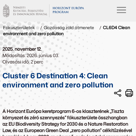
Fókuszterületek
/
Gazdaság zöld átmenete
/
CL6D4 Clean
environment and zero pollution
2025. november 12.
Módosítás: 2026. június 03.
Olvasási idő: 2 perc
Cluster 6 Destination 4: Clean
environment and zero pollution
A
Horizont Európa keretprogram 6-os klaszterének „Tiszta
környezet és zéró szennyezés”
fókuszterülete összhangban
az
EU Biodiversity Strategy for 2030
és a
Nature Restoration
Law,
és az
European Green Deal
„zero pollution” célkitűzésével