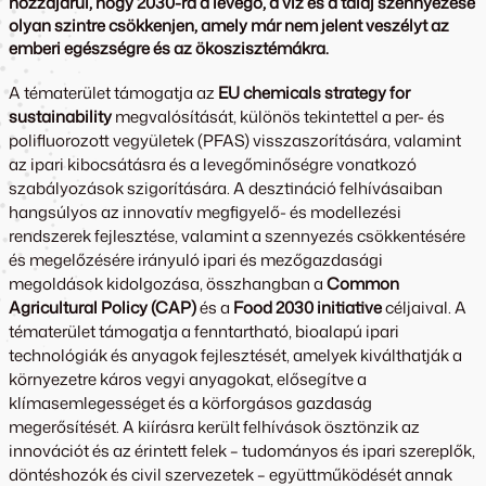
hozzájárul, hogy 2030-ra a levegő, a víz és a talaj szennyezése
olyan szintre csökkenjen, amely már nem jelent veszélyt az
emberi egészségre és az ökoszisztémákra.
A tématerület támogatja az
EU chemicals strategy for
sustainability
megvalósítását, különös tekintettel a per- és
polifluorozott vegyületek (PFAS) visszaszorítására, valamint
az ipari kibocsátásra és a levegőminőségre vonatkozó
szabályozások szigorítására. A desztináció felhívásaiban
hangsúlyos az innovatív megfigyelő- és modellezési
rendszerek fejlesztése, valamint a szennyezés csökkentésére
és megelőzésére irányuló ipari és mezőgazdasági
megoldások kidolgozása, összhangban a
Common
Agricultural Policy (CAP)
és a
Food 2030 initiative
céljaival. A
tématerület támogatja a fenntartható, bioalapú ipari
technológiák és anyagok fejlesztését, amelyek kiválthatják a
környezetre káros vegyi anyagokat, elősegítve a
klímasemlegességet és a körforgásos gazdaság
megerősítését. A kiírásra került felhívások ösztönzik az
innovációt és az érintett felek – tudományos és ipari szereplők,
döntéshozók és civil szervezetek – együttműködését annak